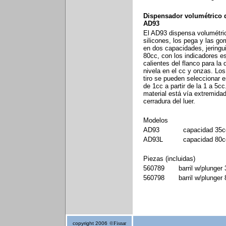
Dispensador volumétrico 
AD93
El AD93 dispensa volumétric
silicones, los pega y las go
en dos capacidades, jeringui
80cc, con los indicadores 
calientes del flanco para la 
nivela en el cc y onzas. Lo
tiro se pueden seleccionar 
de 1cc a partir de la 1 a 5cc
material está vía extremida
cerradura del luer.
Modelos
AD93
capacidad 35c
AD93L
capacidad 80c
Piezas (incluidas)
560789
barril w/plunger
560798
barril w/plunger
copyright 2006
©Fisnar