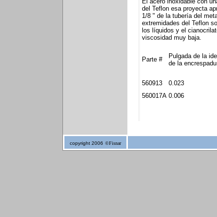
El acero inoxidable con un
del Teflon esa proyecta 
1/8 " de la tubería del met
extremidades del Teflon so
los líquidos y el cianocrila
viscosidad muy baja.
Pulgada de la ide
Parte #
de la encrespadu
560913
0.023
560017A
0.006
copyright 2006
©Fisnar