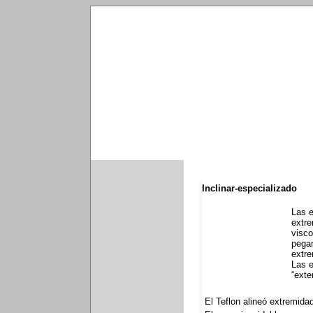
Inclinar-especializado
Las e
extre
visco
pegan
extre
Las e
“exte
El Teflon alineó extremida